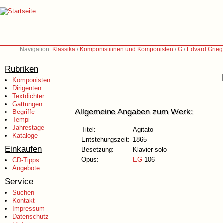
Navigation:
Klassika
/
Komponistinnen und Komponisten
/
G
/
Edvard Grieg
Rubriken
Komponisten
Dirigenten
Textdichter
Gattungen
Allgemeine Angaben zum Werk:
Begriffe
Tempi
Jahrestage
Titel:
Agitato
Kataloge
Entstehungszeit:
1865
Einkaufen
Besetzung:
Klavier solo
Opus:
EG
106
CD-Tipps
Angebote
Service
Suchen
Kontakt
Impressum
Datenschutz