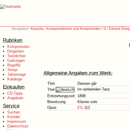
Navigation:
Klassika
/
Komponistinnen und Komponisten
/
G
/
Edvard Grieg
Rubriken
Komponisten
Dirigenten
Textdichter
Gattungen
Begriffe
Tempi
Allgemeine Angaben zum Werk:
Jahrestage
Kataloge
Titel:
Dansen går
Einkaufen
Im wirbelnden Tanz
Titel
:
CD-Tipps
Entstehungszeit:
1898
Angebote
Besetzung:
Klavier solo
Service
Opus:
EG
112
Suchen
Kontakt
Impressum
Datenschutz