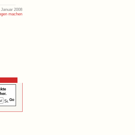
 Januar 2008
ukte
her.
Go