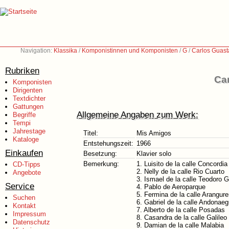
Navigation:
Klassika
/
Komponistinnen und Komponisten
/
G
/
Carlos Guast
Rubriken
Ca
Komponisten
Dirigenten
Textdichter
Gattungen
Allgemeine Angaben zum Werk:
Begriffe
Tempi
Jahrestage
Titel:
Mis Amigos
Kataloge
Entstehungszeit:
1966
Einkaufen
Besetzung:
Klavier solo
Bemerkung:
1. Luisito de la calle Concordia
CD-Tipps
2. Nelly de la calle Rio Cuarto
Angebote
3. Ismael de la calle Teodoro G
Service
4. Pablo de Aeroparque
5. Fermina de la calle Arangur
Suchen
6. Gabriel de la calle Andonaeg
Kontakt
7. Alberto de la calle Posadas
Impressum
8. Casandra de la calle Galileo
Datenschutz
9. Damian de la calle Malabia