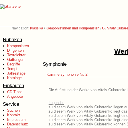
Navigation:
Klassika
/
Komponistinnen und Komponisten
/
G
/
Vitaly Gubar
Rubriken
Komponisten
Werk
Dirigenten
Textdichter
Gattungen
Symphonie
Begriffe
Tempi
Jahrestage
Kammersymphonie Nr. 2
Kataloge
Einkaufen
Die Auflistung der Werke von Vitaly Gubarenko i
CD-Tipps
Angebote
Legende:
Service
zu diesem Werk von Vitaly Gubarenko liegen aus
Suchen
zu diesem Werk von Vitaly Gubarenko liegt das 
Kontakt
zu diesem Werk von Vitaly Gubarenko liegt ei
Impressum
zu diesem Werk von Vitaly Gubarenko liegt ei
Datenschutz
zu diesem Werk von Vitaly Gubarenko können S