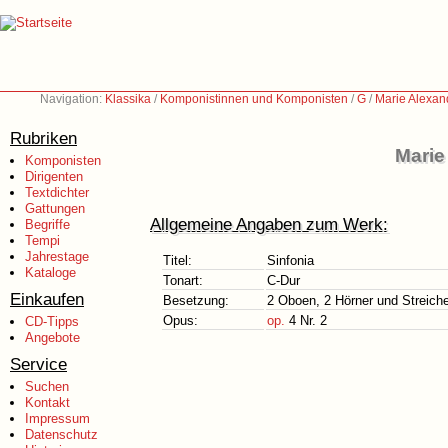
Navigation:
Klassika
/
Komponistinnen und Komponisten
/
G
/
Marie Alexan
Rubriken
Marie
Komponisten
Dirigenten
Textdichter
Gattungen
Allgemeine Angaben zum Werk:
Begriffe
Tempi
Jahrestage
Titel:
Sinfonia
Kataloge
Tonart:
C-Dur
Einkaufen
Besetzung:
2 Oboen, 2 Hörner und Streiche
Opus:
op.
4 Nr. 2
CD-Tipps
Angebote
Service
Suchen
Kontakt
Impressum
Datenschutz