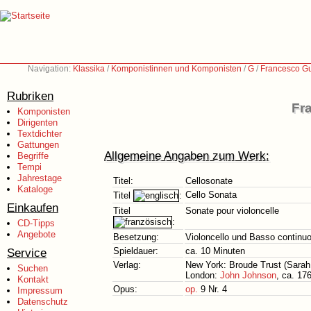
Navigation:
Klassika
/
Komponistinnen und Komponisten
/
G
/
Francesco Gu
Rubriken
Fr
Komponisten
Dirigenten
Textdichter
Gattungen
Allgemeine Angaben zum Werk:
Begriffe
Tempi
Jahrestage
Titel:
Cellosonate
Kataloge
Cello Sonata
Titel
:
Einkaufen
Titel
Sonate pour violoncelle
:
CD-Tipps
Angebote
Besetzung:
Violoncello und Basso continuo
Service
Spieldauer:
ca. 10 Minuten
Verlag:
New York: Broude Trust (Sarah 
Suchen
London:
John Johnson
, ca. 17
Kontakt
Opus:
op.
9 Nr. 4
Impressum
Datenschutz