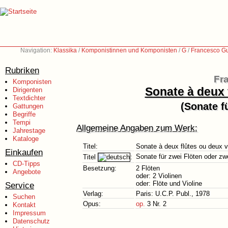
Navigation:
Klassika
/
Komponistinnen und Komponisten
/
G
/
Francesco Gu
Rubriken
Fr
Komponisten
Sonate à deux 
Dirigenten
Textdichter
(Sonate f
Gattungen
Begriffe
Tempi
Allgemeine Angaben zum Werk:
Jahrestage
Kataloge
Titel:
Sonate à deux flûtes ou deux v
Einkaufen
Sonate für zwei Flöten oder zwe
Titel
:
CD-Tipps
Besetzung:
2 Flöten
Angebote
oder: 2 Violinen
oder: Flöte und Violine
Service
Verlag:
Paris: U.C.P. Publ., 1978
Suchen
Opus:
op.
3 Nr. 2
Kontakt
Impressum
Datenschutz