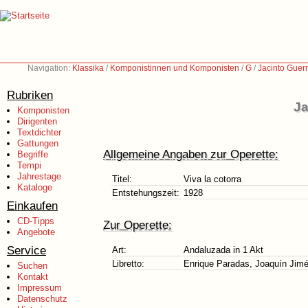
Navigation:
Klassika
/
Komponistinnen und Komponisten
/
G
/
Jacinto Guer
Rubriken
Ja
Komponisten
Dirigenten
Textdichter
Gattungen
Allgemeine Angaben zur Operette:
Begriffe
Tempi
Jahrestage
Titel:
Viva la cotorra
Kataloge
Entstehungszeit:
1928
Einkaufen
CD-Tipps
Zur Operette:
Angebote
Service
Art:
Andaluzada in 1 Akt
Libretto:
Enrique Paradas, Joaquín Jimé
Suchen
Kontakt
Impressum
Datenschutz