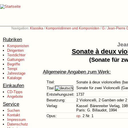
Navigation:
Klassika
/
Komponistinnen und Komponisten
/
G
/
Jean-Pierre 
Rubriken
Jea
Komponisten
Sonate à deux vio
Dirigenten
Textdichter
(Sonate für z
Gattungen
Begriffe
Tempi
Allgemeine Angaben zum Werk:
Jahrestage
Kataloge
Titel:
Sonate à deux violoncelles (ba
Einkaufen
Sonate für zwei Violoncelli (G
Titel
:
CD-Tipps
Entstehungszeit:
1737
Angebote
Besetzung:
2 Violoncelli, 2 Gamben oder 2
Service
Verlag:
Kassel: Bärenreiter Verlag, 19
Paris: G. Billaudot, 1994
Suchen
Kontakt
Opus:
op.
2 Nr. 1
Impressum
Datenschutz