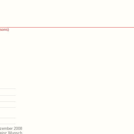
ssons)
ezember 2008
Heinz Wunsch