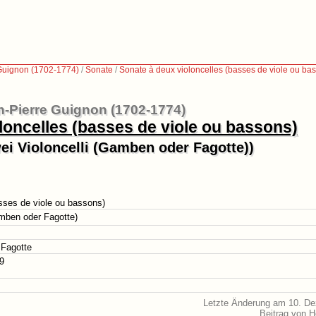
Guignon (1702-1774)
/
Sonate
/
Sonate à deux violoncelles (basses de viole ou ba
n-Pierre Guignon (1702-1774)
loncelles (basses de viole ou bassons)
wei Violoncelli (Gamben oder Fagotte))
sses de viole ou bassons)
amben oder Fagotte)
 Fagotte
89
Letzte Änderung am 10. D
Beitrag von 