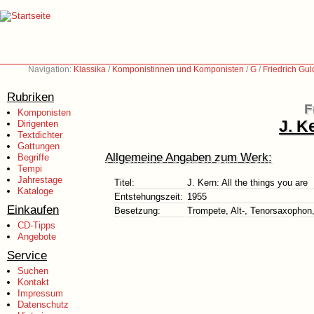
Navigation:
Klassika
/
Komponistinnen und Komponisten
/
G
/
Friedrich Gu
Rubriken
F
Komponisten
J. K
Dirigenten
Textdichter
Gattungen
Allgemeine Angaben zum Werk:
Begriffe
Tempi
Jahrestage
Titel:
J. Kern: All the things you are
Kataloge
Entstehungszeit:
1955
Einkaufen
Besetzung:
Trompete, Alt-, Tenorsaxophon
CD-Tipps
Angebote
Service
Suchen
Kontakt
Impressum
Datenschutz