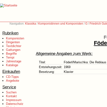
Navigation:
Klassika
/
Komponistinnen und Komponisten
/
G
/
Friedrich Gu
Rubriken
F
Komponisten
Föde
Dirigenten
Textdichter
Gattungen
Allgemeine Angaben zum Werk:
Begriffe
Tempi
Jahrestage
Titel:
Föderl/Marischka: Die Reblaus
Kataloge
Entstehungszeit:
1969
Einkaufen
Besetzung:
Klavier
CD-Tipps
Angebote
Service
Suchen
Kontakt
Impressum
Datenschutz