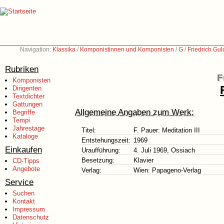
Navigation:
Klassika
/
Komponistinnen und Komponisten
/
G
/
Friedrich Gu
Rubriken
F
Komponisten
Dirigenten
Textdichter
Gattungen
Allgemeine Angaben zum Werk:
Begriffe
Tempi
Jahrestage
Titel:
F. Pauer: Meditation III
Kataloge
Entstehungszeit:
1969
Einkaufen
Uraufführung:
4. Juli 1969, Ossiach
Besetzung:
Klavier
CD-Tipps
Angebote
Verlag:
Wien: Papageno-Verlag
Service
Suchen
Kontakt
Impressum
Datenschutz