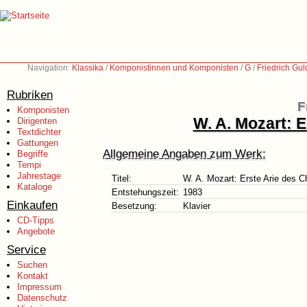
Navigation:
Klassika
/
Komponistinnen und Komponisten
/
G
/
Friedrich Gu
Rubriken
F
Komponisten
W. A. Mozart: 
Dirigenten
Textdichter
Gattungen
Allgemeine Angaben zum Werk:
Begriffe
Tempi
Jahrestage
Titel:
W. A. Mozart: Erste Arie des C
Kataloge
Entstehungszeit:
1983
Einkaufen
Besetzung:
Klavier
CD-Tipps
Angebote
Service
Suchen
Kontakt
Impressum
Datenschutz