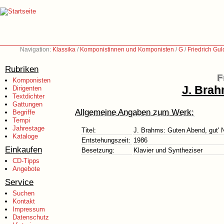
Navigation:
Klassika
/
Komponistinnen und Komponisten
/
G
/
Friedrich Gu
Rubriken
F
Komponisten
J. Brah
Dirigenten
Textdichter
Gattungen
Allgemeine Angaben zum Werk:
Begriffe
Tempi
Jahrestage
Titel:
J. Brahms: Guten Abend, gut' 
Kataloge
Entstehungszeit:
1986
Einkaufen
Besetzung:
Klavier und Syntheziser
CD-Tipps
Angebote
Service
Suchen
Kontakt
Impressum
Datenschutz