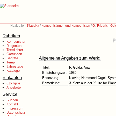
Navigation:
Klassika
/
Komponistinnen und Komponisten
/
G
/
Friedrich Gu
Rubriken
F
Komponisten
Dirigenten
Textdichter
Gattungen
Allgemeine Angaben zum Werk:
Begriffe
Tempi
Jahrestage
Titel:
F. Gulda: Aria
Kataloge
Entstehungszeit:
1989
Einkaufen
Besetzung:
Klavier, Hammond-Orgel, Synth
Bemerkung:
3. Satz aus der “Suite for Pia
CD-Tipps
Angebote
Service
Suchen
Kontakt
Impressum
Datenschutz