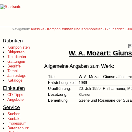
Navigation:
Klassika
/
Komponistinnen und Komponisten
/
G
/
Friedrich Gu
Rubriken
F
Komponisten
W. A. Mozart: Giunse
Dirigenten
Textdichter
Gattungen
Allgemeine Angaben zum Werk:
Begriffe
Tempi
Jahrestage
Titel:
W. A. Mozart: Giunse alfin il m
Kataloge
Entstehungszeit:
1989
Einkaufen
Uraufführung:
20. Juli 1989, Philharmonie, 
Besetzung:
Klavier
CD-Tipps
Angebote
Bemerkung:
Szene und Rosenarie der Susan
Service
Suchen
Kontakt
Impressum
Datenschutz