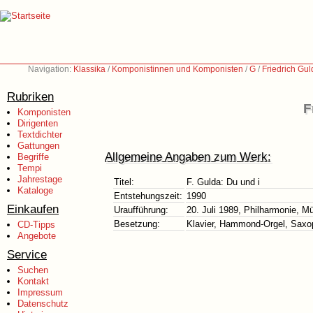
Navigation:
Klassika
/
Komponistinnen und Komponisten
/
G
/
Friedrich Gu
Rubriken
F
Komponisten
Dirigenten
Textdichter
Gattungen
Allgemeine Angaben zum Werk:
Begriffe
Tempi
Jahrestage
Titel:
F. Gulda: Du und i
Kataloge
Entstehungszeit:
1990
Einkaufen
Uraufführung:
20. Juli 1989, Philharmonie, 
Besetzung:
Klavier, Hammond-Orgel, Saxop
CD-Tipps
Angebote
Service
Suchen
Kontakt
Impressum
Datenschutz