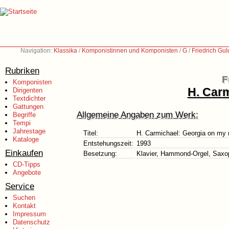
Navigation:
Klassika
/
Komponistinnen und Komponisten
/
G
/
Friedrich Gu
Rubriken
F
Komponisten
H. Car
Dirigenten
Textdichter
Gattungen
Allgemeine Angaben zum Werk:
Begriffe
Tempi
Jahrestage
Titel:
H. Carmichael: Georgia on my
Kataloge
Entstehungszeit:
1993
Einkaufen
Besetzung:
Klavier, Hammond-Orgel, Saxop
CD-Tipps
Angebote
Service
Suchen
Kontakt
Impressum
Datenschutz