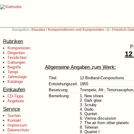
Navigation:
Klassika
/
Komponistinnen und Komponisten
/
G
/
Friedrich Gu
Rubriken
F
Komponisten
12
Dirigenten
Textdichter
Gattungen
Allgemeine Angaben zum Werk:
Begriffe
Tempi
Jahrestage
Titel:
12 Birdland-Compositions
Kataloge
Entstehungszeit:
1955
Einkaufen
Besetzung:
Trompete, Alt-, Tenorsaxophon
Bemerkung:
1. New shoes
CD-Tipps
2. Dark glow
Angebote
3. Scruby
Service
4. Dodo
5. Quintet
Suchen
6. Vienna discussion
Kontakt
7. The air from other planets
Impressum
8. Teheran
Datenschutz
9. Quartet I