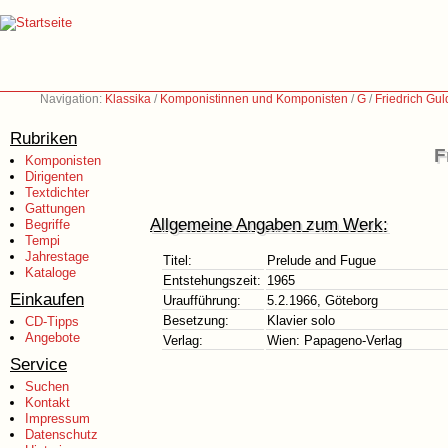
Navigation:
Klassika
/
Komponistinnen und Komponisten
/
G
/
Friedrich Gu
Rubriken
F
Komponisten
Dirigenten
Textdichter
Gattungen
Allgemeine Angaben zum Werk:
Begriffe
Tempi
Jahrestage
Titel:
Prelude and Fugue
Kataloge
Entstehungszeit:
1965
Einkaufen
Uraufführung:
5.2.1966, Göteborg
Besetzung:
Klavier solo
CD-Tipps
Angebote
Verlag:
Wien: Papageno-Verlag
Service
Suchen
Kontakt
Impressum
Datenschutz