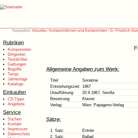
Navigation:
Klassika
/
Komponistinnen und Komponisten
/
G
/
Friedrich Gu
Rubriken
F
Komponisten
Dirigenten
Textdichter
Gattungen
Allgemeine Angaben zum Werk:
Begriffe
Tempi
Jahrestage
Titel:
Sonatine
Kataloge
Entstehungszeit:
1967
Einkaufen
Uraufführung:
20.9.1967, Sevilla
Besetzung:
Klavier
CD-Tipps
Angebote
Verlag:
Wien: Papageno-Verlag
Service
Sätze:
Suchen
Kontakt
Impressum
1. Satz:
Entrée
Datenschutz
2. Satz:
Ballad