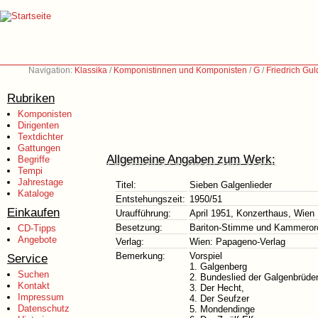
Navigation:
Klassika
/
Komponistinnen und Komponisten
/
G
/
Friedrich Gu
Rubriken
Komponisten
Dirigenten
Textdichter
Gattungen
Allgemeine Angaben zum Werk:
Begriffe
Tempi
Jahrestage
Titel:
Sieben Galgenlieder
Kataloge
Entstehungszeit:
1950/51
Einkaufen
Uraufführung:
April 1951, Konzerthaus, Wien
Besetzung:
Bariton-Stimme und Kammerorch
CD-Tipps
Angebote
Verlag:
Wien: Papageno-Verlag
Bemerkung:
Vorspiel
Service
1. Galgenberg
Suchen
2. Bundeslied der Galgenbrüde
Kontakt
3. Der Hecht,
Impressum
4. Der Seufzer
Datenschutz
5. Mondendinge