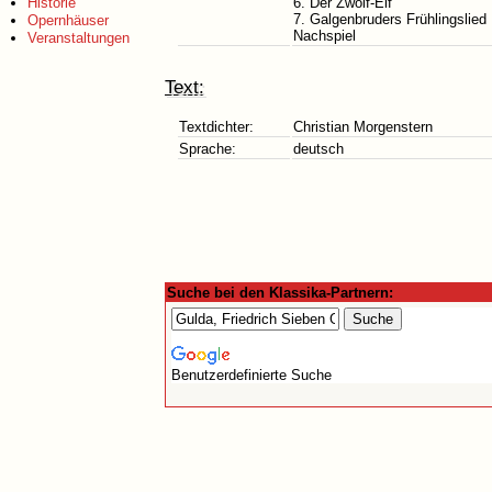
Historie
6. Der Zwölf-Elf
7. Galgenbruders Frühlingslied
Opernhäuser
Nachspiel
Veranstaltungen
Text:
Textdichter:
Christian Morgenstern
Sprache:
deutsch
Suche bei den Klassika-Partnern:
Benutzerdefinierte Suche