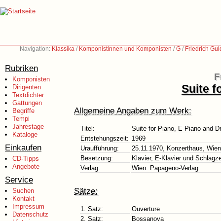
Navigation:
Klassika
/
Komponistinnen und Komponisten
/
G
/
Friedrich Gu
Rubriken
F
Komponisten
Suite f
Dirigenten
Textdichter
Gattungen
Allgemeine Angaben zum Werk:
Begriffe
Tempi
Jahrestage
Titel:
Suite for Piano, E-Piano and 
Kataloge
Entstehungszeit:
1969
Einkaufen
Uraufführung:
25.11.1970, Konzerthaus, Wien
Besetzung:
Klavier, E-Klavier und Schlagz
CD-Tipps
Angebote
Verlag:
Wien: Papageno-Verlag
Service
Sätze:
Suchen
Kontakt
Impressum
1. Satz:
Ouverture
Datenschutz
2. Satz:
Bossanova