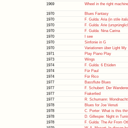
1969
Wheel in the right machin
1970
Blues Fantasy
1970
F. Gulda: Aria (in stile ital
1970
F. Gulda: Arie (ursprünglic
1970
F. Gulda: Nina Carina
1970
I see
1970
Sinfonie in G
1970
Variationen über Light My 
1971
Play Piano Play
1973
Wings
1974
F. Gulda: 6 Etüden
1974
Für Paul
1974
Für Rico
1977
Bassflute Blues
1977
F. Schubert: Der Wandere
1977
Fiakerlied
1977
R. Schumann: Mondnacht
1978
Blues for Joe Venuti
1978
C. Porter: What is this thi
1978
D. Gillespie: Night in Tuni
1978
F. Gulda: The Air From Ot
1979
W. A. Mozart: In diesen he