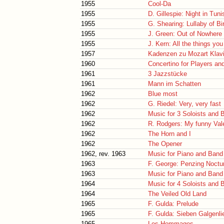
1955
Cool-Da
1955
D. Gillespie: Night in Tuni
1955
G. Shearing: Lullaby of Bi
1955
J. Green: Out of Nowhere
1955
J. Kern: All the things you
1957
Kadenzen zu Mozart Klavi
1960
Concertino for Players an
1961
3 Jazzstücke
1961
Mann im Schatten
1962
Blue most
1962
G. Riedel: Very, very fast
1962
Music for 3 Soloists and 
1962
R. Rodgers: My funny Val
1962
The Horn and I
1962
The Opener
1962, rev. 1963
Music for Piano and Band 
1963
F. George: Penzing Noctu
1963
Music for Piano and Band 
1964
Music for 4 Soloists and 
1964
The Veiled Old Land
1965
F. Gulda: Prelude
1965
F. Gulda: Sieben Galgenli
1965
Les Hommages