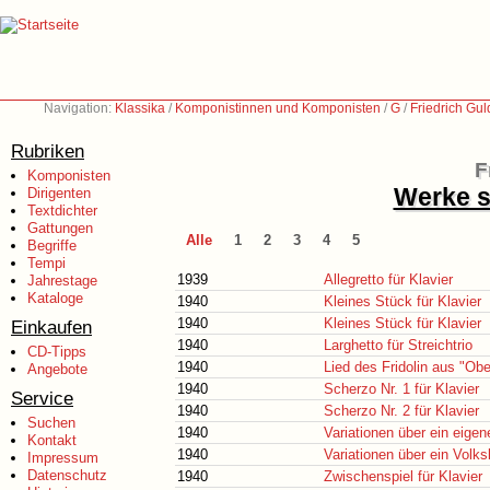
Navigation:
Klassika
/
Komponistinnen und Komponisten
/
G
/
Friedrich Gu
Rubriken
F
Komponisten
Werke s
Dirigenten
Textdichter
Gattungen
Alle
1
2
3
4
5
Begriffe
Tempi
1939
Allegretto für Klavier
Jahrestage
Kataloge
1940
Kleines Stück für Klavier
1940
Kleines Stück für Klavier
Einkaufen
1940
Larghetto für Streichtrio
CD-Tipps
1940
Lied des Fridolin aus "Ob
Angebote
1940
Scherzo Nr. 1 für Klavier
Service
1940
Scherzo Nr. 2 für Klavier
Suchen
1940
Variationen über ein eige
Kontakt
1940
Variationen über ein Volksl
Impressum
Datenschutz
1940
Zwischenspiel für Klavier