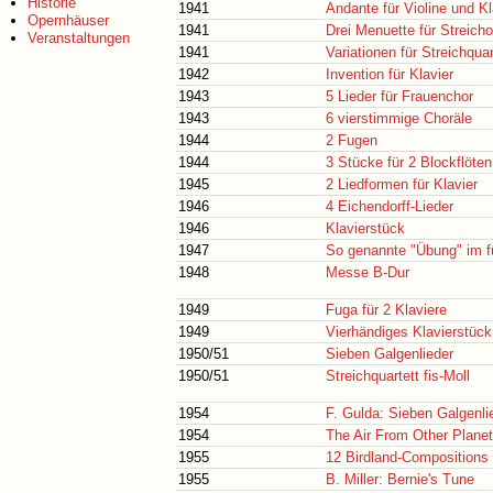
Historie
1941
Andante für Violine und Kl
Opernhäuser
1941
Drei Menuette für Streich
Veranstaltungen
1941
Variationen für Streichquar
1942
Invention für Klavier
1943
5 Lieder für Frauenchor
1943
6 vierstimmige Choräle
1944
2 Fugen
1944
3 Stücke für 2 Blockflöten
1945
2 Liedformen für Klavier
1946
4 Eichendorff-Lieder
1946
Klavierstück
1947
So genannte "Übung" im f
1948
Messe B-Dur
1949
Fuga für 2 Klaviere
1949
Vierhändiges Klavierstück
1950/51
Sieben Galgenlieder
1950/51
Streichquartett fis-Moll
1954
F. Gulda: Sieben Galgenli
1954
The Air From Other Plane
1955
12 Birdland-Compositions
1955
B. Miller: Bernie's Tune