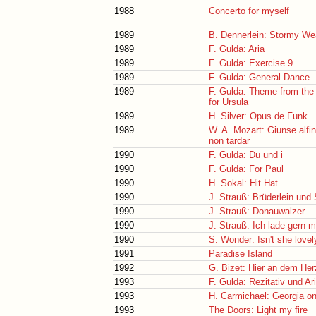
1988
Concerto for myself
1989
B. Dennerlein: Stormy We
1989
F. Gulda: Aria
1989
F. Gulda: Exercise 9
1989
F. Gulda: General Dance
1989
F. Gulda: Theme from the
for Ursula
1989
H. Silver: Opus de Funk
1989
W. A. Mozart: Giunse alfin
non tardar
1990
F. Gulda: Du und i
1990
F. Gulda: For Paul
1990
H. Sokal: Hit Hat
1990
J. Strauß: Brüderlein und
1990
J. Strauß: Donauwalzer
1990
J. Strauß: Ich lade gern m
1990
S. Wonder: Isn't she lovel
1991
Paradise Island
1992
G. Bizet: Hier an dem Her
1993
F. Gulda: Rezitativ und Ar
1993
H. Carmichael: Georgia o
1993
The Doors: Light my fire