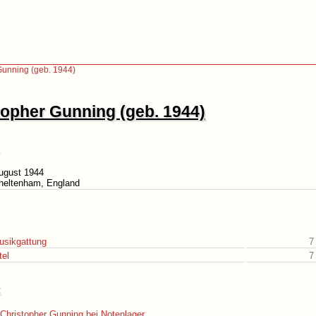
Gunning (geb. 1944)
topher Gunning (geb. 1944)
ugust 1944
Cheltenham, England
usikgattung
7
tel
7
:
Christopher Gunning bei Notenlager