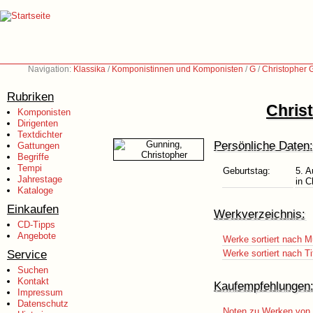
Navigation:
Klassika
/
Komponistinnen und Komponisten
/
G
/
Christopher 
Rubriken
Chris
Komponisten
Dirigenten
Textdichter
Persönliche Daten:
Gattungen
Begriffe
Tempi
Geburtstag:
5. A
Jahrestage
in 
Kataloge
Einkaufen
Werkverzeichnis:
CD-Tipps
Angebote
Werke sortiert nach M
Service
Werke sortiert nach Ti
Suchen
Kontakt
Kaufempfehlungen
Impressum
Datenschutz
Noten zu Werken von 