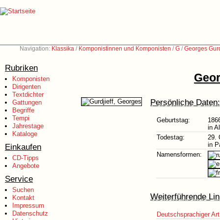
Navigation:
Klassika
/
Komponistinnen und Komponisten
/
G
/
Georges Gurd
Rubriken
Geor
Komponisten
Dirigenten
Textdichter
Persönliche Daten:
Gattungen
Begriffe
Tempi
Geburtstag:
186
Jahrestage
in A
Kataloge
Todestag:
29. 
in P
Einkaufen
Namensformen:
CD-Tipps
Angebote
Service
Suchen
Weiterführende Lin
Kontakt
Impressum
Datenschutz
Deutschsprachiger Art