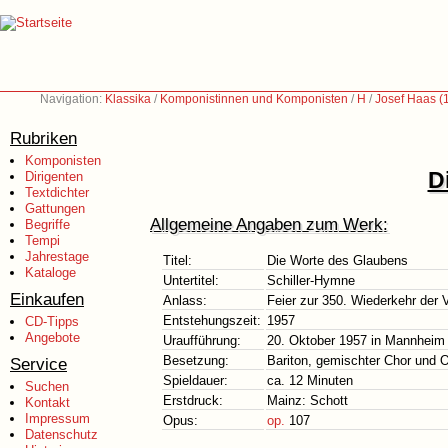
Navigation:
Klassika
/
Komponistinnen und Komponisten
/
H
/
Josef Haas (
Rubriken
Komponisten
D
Dirigenten
Textdichter
Gattungen
Allgemeine Angaben zum Werk:
Begriffe
Tempi
Jahrestage
Titel:
Die Worte des Glaubens
Kataloge
Untertitel:
Schiller-Hymne
Einkaufen
Anlass:
Feier zur 350. Wiederkehr der
Entstehungszeit:
1957
CD-Tipps
Angebote
Uraufführung:
20. Oktober 1957 in Mannheim
Besetzung:
Bariton, gemischter Chor und 
Service
Spieldauer:
ca. 12 Minuten
Suchen
Erstdruck:
Mainz: Schott
Kontakt
Impressum
Opus:
op.
107
Datenschutz