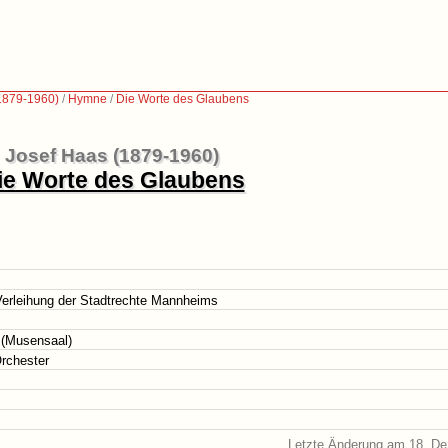
1879-1960)
/
Hymne
/
Die Worte des Glaubens
Josef Haas (1879-1960)
ie Worte des Glaubens
 Verleihung der Stadtrechte Mannheims
 (Musensaal)
Orchester
Letzte Änderung am 18. D