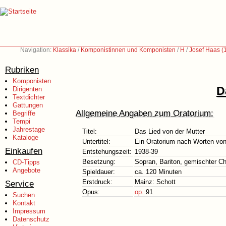
Navigation:
Klassika
/
Komponistinnen und Komponisten
/
H
/
Josef Haas (
Rubriken
Komponisten
D
Dirigenten
Textdichter
Gattungen
Allgemeine Angaben zum Oratorium:
Begriffe
Tempi
Jahrestage
Titel:
Das Lied von der Mutter
Kataloge
Untertitel:
Ein Oratorium nach Worten von 
Einkaufen
Entstehungszeit:
1938-39
Besetzung:
Sopran, Bariton, gemischter C
CD-Tipps
Angebote
Spieldauer:
ca. 120 Minuten
Erstdruck:
Mainz: Schott
Service
Opus:
op.
91
Suchen
Kontakt
Impressum
Datenschutz