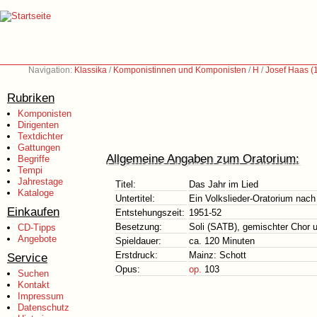
Navigation:
Klassika
/
Komponistinnen und Komponisten
/
H
/
Josef Haas (
Rubriken
Komponisten
Dirigenten
Textdichter
Gattungen
Allgemeine Angaben zum Oratorium:
Begriffe
Tempi
Jahrestage
Titel:
Das Jahr im Lied
Kataloge
Untertitel:
Ein Volkslieder-Oratorium nac
Einkaufen
Entstehungszeit:
1951-52
Besetzung:
Soli (SATB), gemischter Chor 
CD-Tipps
Angebote
Spieldauer:
ca. 120 Minuten
Erstdruck:
Mainz: Schott
Service
Opus:
op.
103
Suchen
Kontakt
Impressum
Datenschutz