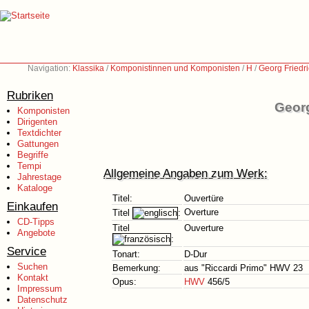
Navigation:
Klassika
/
Komponistinnen und Komponisten
/
H
/
Georg Friedr
Rubriken
Georg
Komponisten
Dirigenten
Textdichter
Gattungen
Begriffe
Tempi
Allgemeine Angaben zum Werk:
Jahrestage
Kataloge
Titel:
Ouvertüre
Einkaufen
Overture
Titel
:
CD-Tipps
Titel
Ouverture
Angebote
:
Service
Tonart:
D-Dur
Suchen
Bemerkung:
aus "Riccardi Primo" HWV 23
Kontakt
Opus:
HWV
456/5
Impressum
Datenschutz