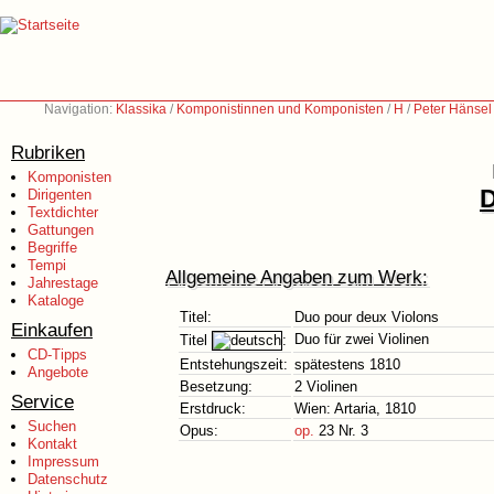
Navigation:
Klassika
/
Komponistinnen und Komponisten
/
H
/
Peter Hänsel
Rubriken
Komponisten
D
Dirigenten
Textdichter
Gattungen
Begriffe
Tempi
Allgemeine Angaben zum Werk:
Jahrestage
Kataloge
Titel:
Duo pour deux Violons
Einkaufen
Duo für zwei Violinen
Titel
:
CD-Tipps
Entstehungszeit:
spätestens 1810
Angebote
Besetzung:
2 Violinen
Service
Erstdruck:
Wien: Artaria, 1810
Suchen
Opus:
op.
23 Nr. 3
Kontakt
Impressum
Datenschutz