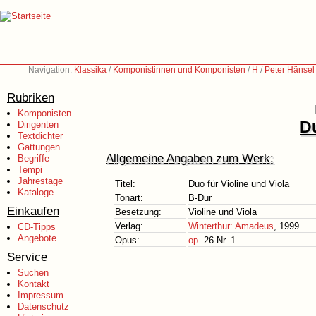
Navigation:
Klassika
/
Komponistinnen und Komponisten
/
H
/
Peter Hänsel
Rubriken
Komponisten
Du
Dirigenten
Textdichter
Gattungen
Allgemeine Angaben zum Werk:
Begriffe
Tempi
Jahrestage
Titel:
Duo für Violine und Viola
Kataloge
Tonart:
B-Dur
Einkaufen
Besetzung:
Violine und Viola
Verlag:
Winterthur: Amadeus
, 1999
CD-Tipps
Angebote
Opus:
op.
26 Nr. 1
Service
Suchen
Kontakt
Impressum
Datenschutz