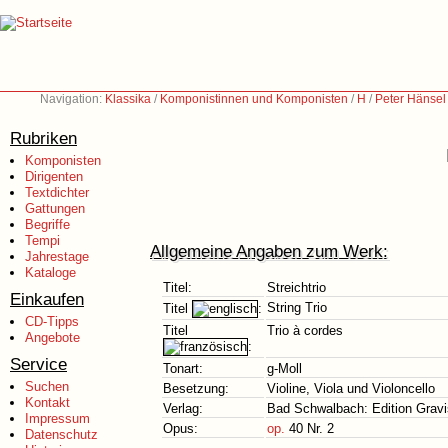
Navigation:
Klassika
/
Komponistinnen und Komponisten
/
H
/
Peter Hänsel
Rubriken
Komponisten
Dirigenten
Textdichter
Gattungen
Begriffe
Tempi
Allgemeine Angaben zum Werk:
Jahrestage
Kataloge
Titel:
Streichtrio
Einkaufen
String Trio
Titel
:
CD-Tipps
Titel
Trio à cordes
Angebote
:
Service
Tonart:
g-Moll
Suchen
Besetzung:
Violine, Viola und Violoncello
Kontakt
Verlag:
Bad Schwalbach: Edition Gravi
Impressum
Opus:
op.
40 Nr. 2
Datenschutz