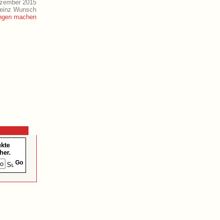
ezember 2015
Heinz Wunsch
ukte
her.
Go