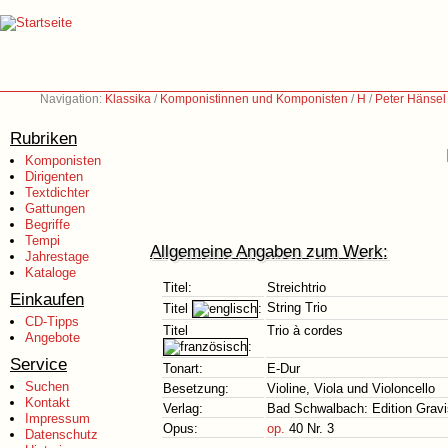
Navigation:
Klassika
/
Komponistinnen und Komponisten
/
H
/
Peter Hänsel
Rubriken
Komponisten
Dirigenten
Textdichter
Gattungen
Begriffe
Tempi
Allgemeine Angaben zum Werk:
Jahrestage
Kataloge
Titel:
Streichtrio
Einkaufen
String Trio
Titel
:
CD-Tipps
Titel
Trio à cordes
Angebote
:
Service
Tonart:
E-Dur
Suchen
Besetzung:
Violine, Viola und Violoncello
Kontakt
Verlag:
Bad Schwalbach: Edition Gravi
Impressum
Opus:
op.
40 Nr. 3
Datenschutz