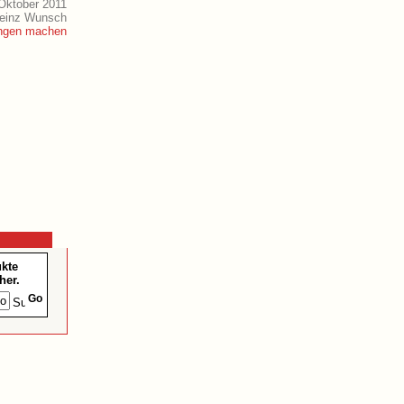
Oktober 2011
Heinz Wunsch
ukte
her.
Go