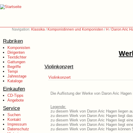
Navigation:
Klassika
/
Komponistinnen und Komponisten
/
H
/
Daron Aric H
Rubriken
Komponisten
Werk
Dirigenten
Textdichter
Gattungen
Violinkonzert
Begriffe
Tempi
Jahrestage
Violinkonzert
Kataloge
Einkaufen
Die Auflistung der Werke von Daron Aric Hagen i
CD-Tipps
Angebote
Legende:
Service
zu diesem Werk von Daron Aric Hagen liegen aus
Suchen
zu diesem Werk von Daron Aric Hagen liegt das 
Kontakt
zu diesem Werk von Daron Aric Hagen liegt ei
Impressum
zu diesem Werk von Daron Aric Hagen liegt ei
Datenschutz
zu diesem Werk von Daron Aric Hagen können S