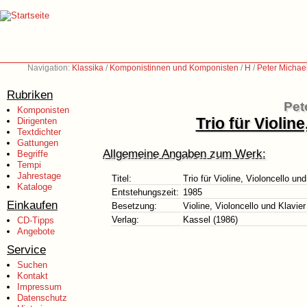
Navigation:
Klassika
/
Komponistinnen und Komponisten
/
H
/
Peter Michae
Rubriken
Pet
Komponisten
Trio für Violin
Dirigenten
Textdichter
Gattungen
Allgemeine Angaben zum Werk:
Begriffe
Tempi
Jahrestage
Titel:
Trio für Violine, Violoncello un
Kataloge
Entstehungszeit:
1985
Einkaufen
Besetzung:
Violine, Violoncello und Klavier
Verlag:
Kassel (1986)
CD-Tipps
Angebote
Service
Suchen
Kontakt
Impressum
Datenschutz