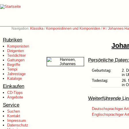
Navigation:
Klassika
/
Komponistinnen und Komponisten
/
H
/
Johannes Ha
Rubriken
Joha
Komponisten
Dirigenten
Textdichter
Persönliche Daten:
Gattungen
Begriffe
Tempi
Geburtstag:
2. 
Jahrestage
in U
Kataloge
Todestag:
26.
in O
Einkaufen
CD-Tipps
Angebote
Weiterführende Lin
Service
Deutschsprachiger Art
Suchen
Englischsprachiger Art
Kontakt
Impressum
Datenschutz