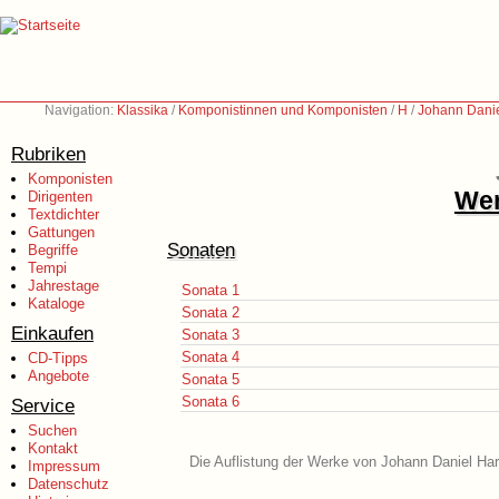
Navigation:
Klassika
/
Komponistinnen und Komponisten
/
H
/
Johann Danie
Rubriken
Komponisten
Wer
Dirigenten
Textdichter
Gattungen
Sonaten
Begriffe
Tempi
Jahrestage
Sonata 1
Kataloge
Sonata 2
Einkaufen
Sonata 3
Sonata 4
CD-Tipps
Angebote
Sonata 5
Sonata 6
Service
Suchen
Kontakt
Die Auflistung der Werke von Johann Daniel Hard
Impressum
Datenschutz