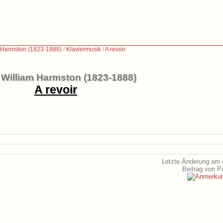
 Harmston (1823-1888)
/
Klaviermusik
/
A revoir
William Harmston (1823-1888)
A revoir
Letzte Änderung am 
Beitrag von P