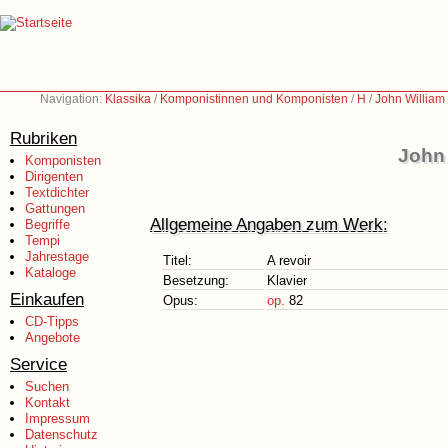
Navigation:
Klassika
/
Komponistinnen und Komponisten
/
H
/
John William
Rubriken
John 
Komponisten
Dirigenten
Textdichter
Gattungen
Allgemeine Angaben zum Werk:
Begriffe
Tempi
Jahrestage
Titel:
A revoir
Kataloge
Besetzung:
Klavier
Einkaufen
Opus:
op.
82
CD-Tipps
Angebote
Service
Suchen
Kontakt
Impressum
Datenschutz