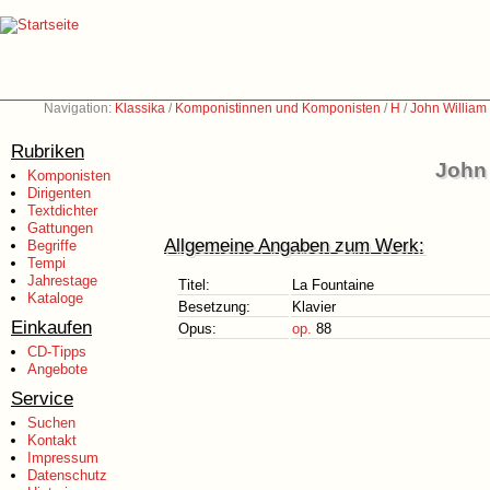
Navigation:
Klassika
/
Komponistinnen und Komponisten
/
H
/
John William
Rubriken
John 
Komponisten
Dirigenten
Textdichter
Gattungen
Allgemeine Angaben zum Werk:
Begriffe
Tempi
Jahrestage
Titel:
La Fountaine
Kataloge
Besetzung:
Klavier
Einkaufen
Opus:
op.
88
CD-Tipps
Angebote
Service
Suchen
Kontakt
Impressum
Datenschutz