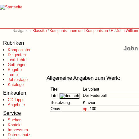
Navigation:
Klassika
/
Komponistinnen und Komponisten
/
H
/
John William
Rubriken
John 
Komponisten
Dirigenten
Textdichter
Gattungen
Begriffe
Tempi
Allgemeine Angaben zum Werk:
Jahrestage
Kataloge
Titel:
Le volant
Einkaufen
Der Federball
Titel
:
CD-Tipps
Besetzung:
Klavier
Angebote
Opus:
op.
100
Service
Suchen
Kontakt
Impressum
Datenschutz