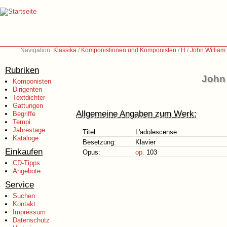
Navigation:
Klassika
/
Komponistinnen und Komponisten
/
H
/
John William
Rubriken
John 
Komponisten
Dirigenten
Textdichter
Gattungen
Allgemeine Angaben zum Werk:
Begriffe
Tempi
Jahrestage
Titel:
L'adolescense
Kataloge
Besetzung:
Klavier
Einkaufen
Opus:
op.
103
CD-Tipps
Angebote
Service
Suchen
Kontakt
Impressum
Datenschutz