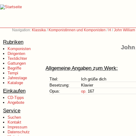
Navigation:
Klassika
/
Komponistinnen und Komponisten
/
H
/
John William
Rubriken
John 
Komponisten
Dirigenten
Textdichter
Gattungen
Allgemeine Angaben zum Werk:
Begriffe
Tempi
Jahrestage
Titel:
Ich grüße dich
Kataloge
Besetzung:
Klavier
Einkaufen
Opus:
op.
167
CD-Tipps
Angebote
Service
Suchen
Kontakt
Impressum
Datenschutz