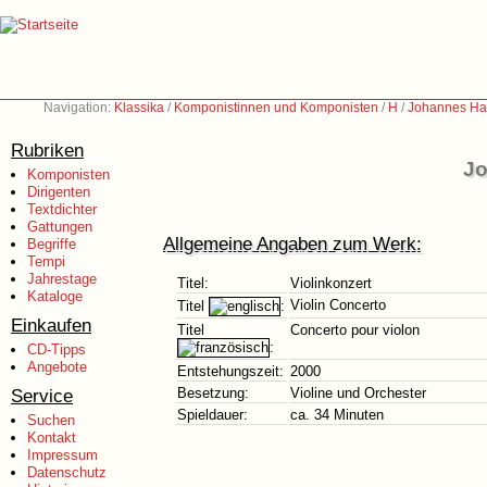
Navigation:
Klassika
/
Komponistinnen und Komponisten
/
H
/
Johannes Har
Rubriken
Jo
Komponisten
Dirigenten
Textdichter
Gattungen
Allgemeine Angaben zum Werk:
Begriffe
Tempi
Jahrestage
Titel:
Violinkonzert
Kataloge
Violin Concerto
Titel
:
Einkaufen
Titel
Concerto pour violon
:
CD-Tipps
Angebote
Entstehungszeit:
2000
Service
Besetzung:
Violine und Orchester
Spieldauer:
ca. 34 Minuten
Suchen
Kontakt
Impressum
Datenschutz