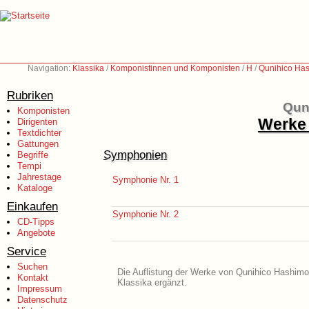
Navigation:
Klassika
/
Komponistinnen und Komponisten
/
H
/
Qunihico Has
Rubriken
Qun
Komponisten
Werke 
Dirigenten
Textdichter
Gattungen
Symphonien
Begriffe
Tempi
Jahrestage
Symphonie Nr. 1
Kataloge
Einkaufen
Symphonie Nr. 2
CD-Tipps
Angebote
Service
Suchen
Die Auflistung der Werke von Qunihico Hashimot
Kontakt
Klassika ergänzt.
Impressum
Datenschutz