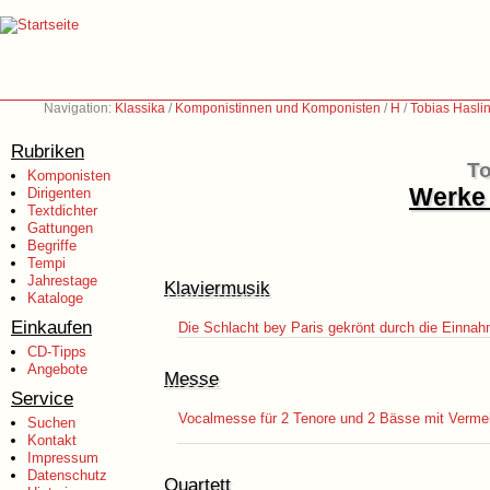
Navigation:
Klassika
/
Komponistinnen und Komponisten
/
H
/
Tobias Hasli
Rubriken
To
Komponisten
Werke 
Dirigenten
Textdichter
Gattungen
Begriffe
Tempi
Jahrestage
Klaviermusik
Kataloge
Einkaufen
Die Schlacht bey Paris gekrönt durch die Einnah
CD-Tipps
Angebote
Messe
Service
Vocalmesse für 2 Tenore und 2 Bässe mit Verme
Suchen
Kontakt
Impressum
Datenschutz
Quartett