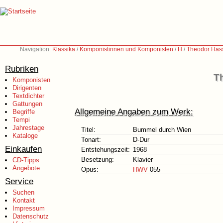
Navigation:
Klassika
/
Komponistinnen und Komponisten
/
H
/
Theodor Has
Rubriken
T
Komponisten
Dirigenten
Textdichter
Gattungen
Allgemeine Angaben zum Werk:
Begriffe
Tempi
Jahrestage
Titel:
Bummel durch Wien
Kataloge
Tonart:
D-Dur
Einkaufen
Entstehungszeit:
1968
Besetzung:
Klavier
CD-Tipps
Angebote
Opus:
HWV
055
Service
Suchen
Kontakt
Impressum
Datenschutz