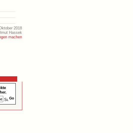
Oktober 2018
elmut Hassek
ukte
her.
Go