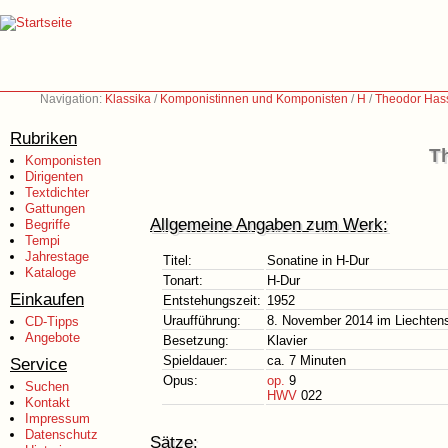
Navigation:
Klassika
/
Komponistinnen und Komponisten
/
H
/
Theodor Has
Rubriken
T
Komponisten
Dirigenten
Textdichter
Gattungen
Allgemeine Angaben zum Werk:
Begriffe
Tempi
Jahrestage
Titel:
Sonatine in H-Dur
Kataloge
Tonart:
H-Dur
Einkaufen
Entstehungszeit:
1952
Uraufführung:
8. November 2014 im Liechtens
CD-Tipps
Angebote
Besetzung:
Klavier
Spieldauer:
ca. 7 Minuten
Service
Opus:
op.
9
Suchen
HWV
022
Kontakt
Impressum
Datenschutz
Sätze: