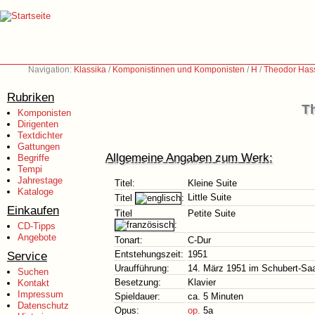
Navigation:
Klassika
/
Komponistinnen und Komponisten
/
H
/
Theodor Has
Rubriken
T
Komponisten
Dirigenten
Textdichter
Gattungen
Allgemeine Angaben zum Werk:
Begriffe
Tempi
Jahrestage
Titel:
Kleine Suite
Kataloge
Little Suite
Titel
:
Einkaufen
Titel
Petite Suite
:
CD-Tipps
Angebote
Tonart:
C-Dur
Service
Entstehungszeit:
1951
Uraufführung:
14. März 1951 im Schubert-Sa
Suchen
Besetzung:
Klavier
Kontakt
Impressum
Spieldauer:
ca. 5 Minuten
Datenschutz
Opus:
op.
5a