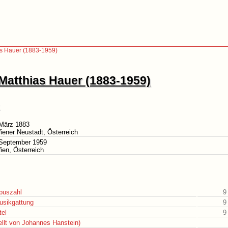
as Hauer (1883-1959)
Matthias Hauer (1883-1959)
 März 1883
iener Neustadt, Österreich
 September 1959
ien, Österreich
puszahl
9
usikgattung
9
tel
9
ellt von Johannes Hanstein)