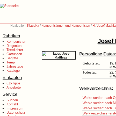
Navigation:
Klassika
/
Komponistinnen und Komponisten
/
H
/
Josef Matthi
Rubriken
Josef 
Komponisten
Dirigenten
Textdichter
Persönliche Daten:
Gattungen
Begriffe
Tempi
Geburtstag:
19.
Jahrestage
in W
Kataloge
Todestag:
22.
in W
Einkaufen
CD-Tipps
Angebote
Werkverzeichnis:
Service
Werke sortiert nach O
Suchen
Werke sortiert nach M
Kontakt
Werke sortiert nach Ti
Impressum
Datenschutz
Werkverzeichnis (erst